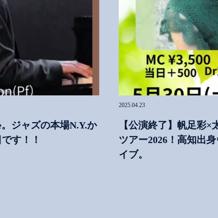
2025.04.23
Stage。ジャズの本場N.Y.か
【公演終了】帆足彩×
日です！！
ツアー2026！高知
イブ。